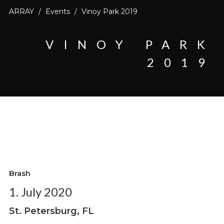
ARRAY
/
Events
/
Vinoy Park 2019
VINOY PARK
2019
Brash
1. July 2020
St. Petersburg, FL