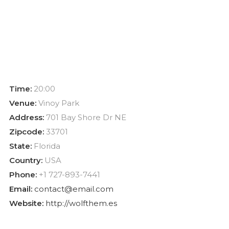
Time:
20:00
Venue:
Vinoy Park
Address:
701 Bay Shore Dr NE
Zipcode:
33701
State:
Florida
Country:
USA
Phone:
+1 727-893-7441
Email:
contact@email.com
Website:
http://wolfthem.es